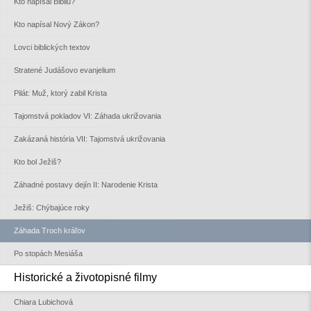
Kto napísal Bibliu?
Kto napísal Nový Zákon?
Lovci biblických textov
Stratené Judášovo evanjelium
Pilát: Muž, ktorý zabil Krista
Tajomstvá pokladov VI: Záhada ukrižovania
Zakázaná história VII: Tajomstvá ukrižovania
Kto bol Ježiš?
Záhadné postavy dejín II: Narodenie Krista
Ježiš: Chýbajúce roky
Záhada Troch kráľov
Po stopách Mesiáša
Historické a životopisné filmy
Chiara Lubichová