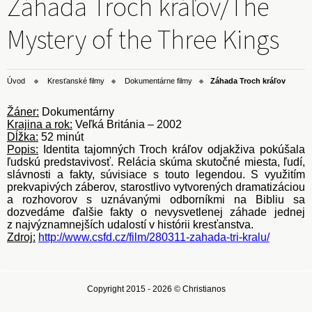
Záhada Troch kráľov/The
Mystery of the Three Kings
Úvod
Kresťanské filmy
Dokumentárne filmy
Záhada Troch kráľov
Žáner:
Dokumentárny
Krajina a rok:
Veľká Británia – 2002
Dĺžka:
52 minút
Popis:
Identita tajomných Troch kráľov odjakživa pokúšala
ľudskú predstavivosť. Relácia skúma skutočné miesta, ľudí,
slávnosti a fakty, súvisiace s touto legendou. S využitím
prekvapivých záberov, starostlivo vytvorených dramatizáciou
a rozhovorov s uznávanými odborníkmi na Bibliu sa
dozvedáme ďalšie fakty o nevysvetlenej záhade jednej
z najvýznamnejších udalostí v histórii kresťanstva.
Zdroj:
http://www.csfd.cz/film/280311-zahada-tri-kralu/
Copyright 2015 - 2026 © Christianos