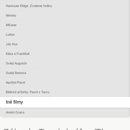
Hacksaw Ridge: Zrodenie hrdinu
Wesley
Mlčanie
Luther
Ján Hus
Klára a František
Svätý Augustín
Svätá Barbora
Apoštol Pavol
Biblické príbehy: Pavol z Tarzu
Iné filmy
Amish Grace