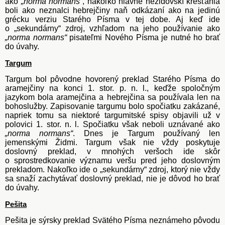
ako
„norma normans“
, nakoľko hlavne nežidovskí kresťania
boli ako neznalci hebrejčiny naň odkázaní ako na jedinú
grécku verziu Starého Písma v tej dobe. Aj keď ide
o „sekundárny“ zdroj, vzhľadom na jeho používanie ako
„norma normans“
pisateľmi Nového Písma je nutné ho brať
do úvahy.
Targum
Targum bol pôvodne hovorený preklad Starého Písma do
aramejčiny na konci 1. stor. p. n. l., keďže spoločným
jazykom bola aramejčina a hebrejčina sa používala len na
bohoslužby. Zapisovanie targumu bolo spočiatku zakázané,
napriek tomu sa niektoré targumitské spisy objavili už v
polovici 1. stor. n. l. Spočiatku však neboli uznávané ako
„norma normans“
. Dnes je Targum používaný len
jemenskými Židmi. Targum však nie vždy poskytuje
doslovný preklad, v mnohých veršoch ide skôr
o sprostredkovanie významu veršu pred jeho doslovným
prekladom. Nakoľko ide o „sekundárny“ zdroj, ktorý nie vždy
sa snaží zachytávať doslovný preklad, nie je dôvod ho brať
do úvahy.
Pešita
Pešita je sýrsky preklad Svätého Písma neznámeho pôvodu