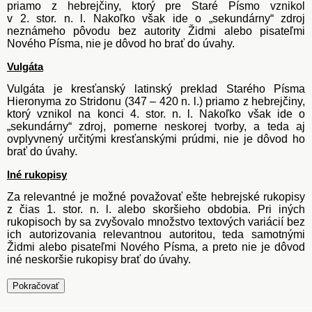
priamo z hebrejčiny, ktorý pre Staré Písmo vznikol
v 2. stor. n. l. Nakoľko však ide o „sekundárny“ zdroj
neznámeho pôvodu bez autority Židmi alebo pisateľmi
Nového Písma, nie je dôvod ho brať do úvahy.
Vulgáta
Vulgáta je kresťanský latinský preklad Starého Písma
Hieronyma zo Stridonu (347 – 420 n. l.) priamo z hebrejčiny,
ktorý vznikol na konci 4. stor. n. l. Nakoľko však ide o
„sekundárny“ zdroj, pomerne neskorej tvorby, a teda aj
ovplyvnený určitými kresťanskými prúdmi, nie je dôvod ho
brať do úvahy.
Iné rukopisy
Za relevantné je možné považovať ešte hebrejské rukopisy
z čias 1. stor. n. l. alebo skoršieho obdobia. Pri iných
rukopisoch by sa zvyšovalo množstvo textových variácií bez
ich autorizovania relevantnou autoritou, teda samotnými
Židmi alebo pisateľmi Nového Písma, a preto nie je dôvod
iné neskoršie rukopisy brať do úvahy.
Pokračovať