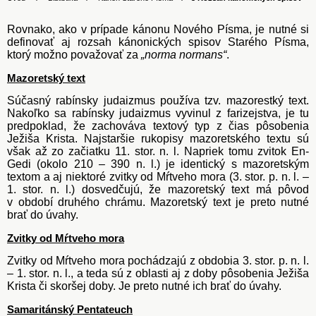
Rovnako, ako v prípade kánonu Nového Písma, je nutné si
definovať aj rozsah kánonických spisov Starého Písma,
ktorý možno považovať za
„norma normans“
.
Mazoretský text
Súčasný rabínsky judaizmus používa tzv. mazorestký text.
Nakoľko sa rabínsky judaizmus vyvinul z farizejstva, je tu
predpoklad, že zachováva textový typ z čias pôsobenia
Ježiša Krista. Najstaršie rukopisy mazoretského textu sú
však až zo začiatku 11. stor. n. l. Napriek tomu zvitok En-
Gedi (okolo 210 – 390 n. l.) je identický s mazoretským
textom a aj niektoré zvitky od Mŕtveho mora (3. stor. p. n. l. –
1. stor. n. l.) dosvedčujú, že mazoretský text má pôvod
v období druhého chrámu. Mazoretský text je preto nutné
brať do úvahy.
Zvitky od Mŕtveho mora
Zvitky od Mŕtveho mora pochádzajú z obdobia 3. stor. p. n. l.
– 1. stor. n. l., a teda sú z oblasti aj z doby pôsobenia Ježiša
Krista či skoršej doby. Je preto nutné ich brať do úvahy.
Samaritánský Pentateuch