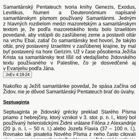
Samaritánský Pentateuch tvoria knihy Genezis, Exodus,
Levitikus, Numeri a Deuteronómium napísané
samaritánskym písmom používaný Samaritánmi. Jedným
z hlavných rozdielom medzi mazoretským a samaritánskym
textom je, že podľa mazoretského textu bolo Izraelitom
povedané, aby vstúpili do zasľúbenej zeme a postavili oltár
na vrchu Ebal, zatiaľ čo samaritánsky text hovorí, že takýto
oltár, prvý postavený Izraelitmi v zasľúbenej krajine, by mal
byť postavený na hore Gerizim. Už v čase pôsobenia Ježiša
Krista sa samaritánsky text líšil od vtedajšieho židovského
textu používaného v Palestíne, čo je dosvedčené aj
v Evanjeliu podľa Jána.
JnEv 4:19-24
Nakoľko aj Ježiš samaritánke povedal, že spása začína od
Židov, nie je dôvod Samaritánský Pentateuch brať do úvahy.
Septuaginta
Septuaginta je židovský grécky preklad Starého Písma
priamo z hebrejčiny, ktorý vznikol v 3. stor. p. n. l., ktorý bol
používaný helenistickými Židmi vrátane Filóna z Alexandrije
(20 p. n. l. – 50 n. l.) alebo Jozefa Flavia (37 – 100 n. l.).
Rovnako tak pisatelia Nového Písma z neho často citovali